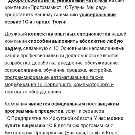
Добро пожаловать, уважаемый читатель
на сайт
компании «Программист 1С Тулун». Мы рады
представить Вашему вниманию
универсальный
сервис 1С в городе Тулун
!
Дружный
коллектив опытных специалистов
нашей
компании
способен выполнить абсолютно любую
задачу
, связанную с 1С. Основными направлениями
нашей профессиональной деятельности являются:
разработка, доработка, внедрение, обслуживание,
сопровождение, обучение, продажа, настройка,
программирование, автоматизация а также
модификация 1с. Серверного, компьютерного и
торгового оборудования
.
Компания
является официальным поставщиком
программных продуктов
, услуг и сервисов
1С:Предприятие по Иркутской области. У нас
можно
купить лицензию 1С 8
для таких программ как:
Бухгалтерия Предприятие (Базовая, Проф. и Корп.).