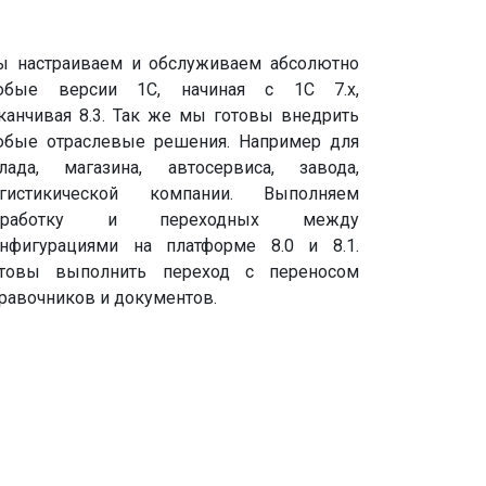
 настраиваем и обслуживаем абсолютно
юбые версии 1С, начиная с 1С 7.х,
канчивая 8.3. Так же мы готовы внедрить
бые отраслевые решения. Например для
лада, магазина, автосервиса, завода,
огистикической компании. Выполняем
оработку и переходных между
нфигурациями на платформе 8.0 и 8.1.
отовы выполнить переход с переносом
равочников и документов.