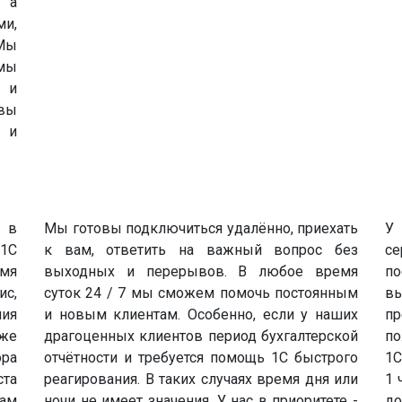
, а
ми,
Мы
емы
ф и
вы
 и
 в
Мы готовы подключиться удалённо, приехать
У 
 1С
к вам, ответить на важный вопрос без
с
мя
выходных и перерывов. В любое время
по
с,
суток 24 / 7 мы сможем помочь постоянным
вы
ния
и новым клиентам. Особенно, если у наших
п
кже
драгоценных клиентов период бухгалтерской
по
ора
отчётности и требуется помощь 1С быстрого
1С
та
реагирования. В таких случаях время дня или
1 
там
ночи не имеет значения. У нас в приоритете -
д