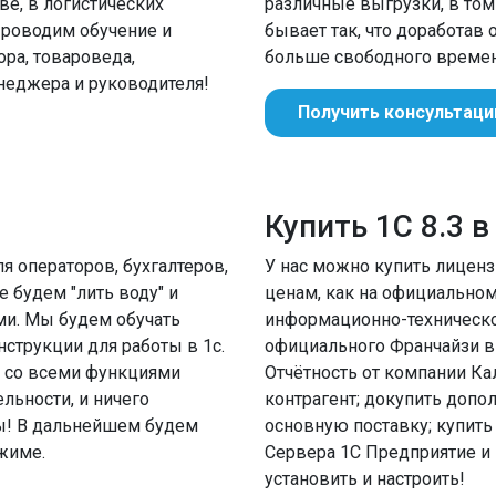
е, в логистических
различные выгрузки, в том 
Проводим обучение и
бывает так, что доработав
ора, товароведа,
больше свободного времен
енеджера и руководителя!
Получить консультац
е
Купить 1С 8.3 
 операторов, бухгалтеров,
У нас можно купить лицен
 будем "лить воду" и
ценам, как на официальном
ми. Мы будем обучать
информационно-техническо
струкции для работы в 1с.
официального Франчайзи в 
ь со всеми функциями
Отчётность от компании Ка
ьности, и ничего
контрагент; докупить допо
ы! В дальнейшем будем
основную поставку; купить
жиме.
Сервера 1С Предприятие и
установить и настроить!