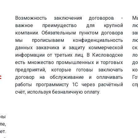
Возможность заключения договоров -
Мы
важное преимущество для крупной
л
компании. Обязательным пунктом договора
за
мы прописываем конфиденциальность
лю
данных заказчика и защиту коммерческой
ск
информации от третьих лиц. В Кисловодске
л
есть множество промышленных и торговых
д
предприятий, которые готовы заключать
ко
договор на обслуживание и оплачивать
Г
работы программисту 1С через расчётный
сп
счёт, используя безналичную оплату.
ны
ле,
ет.