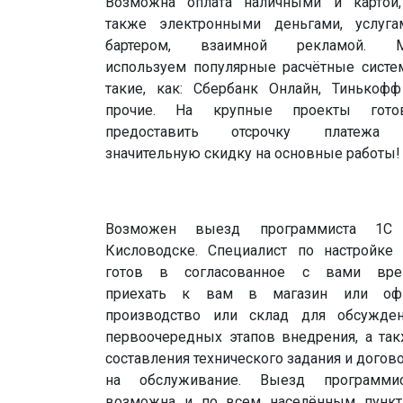
Возможна оплата наличными и картой
также электронными деньгами, услуга
бартером, взаимной рекламой. 
используем популярные расчётные сист
такие, как: Сбербанк Онлайн, Тинькоф
прочие. На крупные проекты гото
предоставить отсрочку платежа
значительную скидку на основные работы!
Возможен выезд программиста 1С
Кисловодске. Специалист по настройке
готов в согласованное с вами вре
приехать к вам в магазин или офи
производство или склад для обсужде
первоочередных этапов внедрения, а та
составления технического задания и догов
на обслуживание. Выезд программис
возможна и по всем населённым пунк