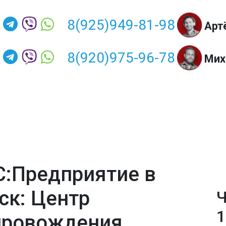
8(925)949-81-98
Арт
8(920)975-96-78
Мих
С:Предприятие в
ск: Центр
Ч
1
провождения,