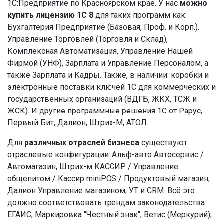
1С:Предприятие по Красноярском крае. У нас
можно
купить лицензию 1С 8
для таких программ как:
Бухгалтерия Предприятие (Базовая, Проф. и Корп.).
Управление Торговлей (Торговля и Склад),
Комплексная Автоматизация, Управление Нашей
Фирмой (УНФ), Зарплата и Управление Персоналом, а
также Зарплата и Кадры. Также, в наличии: коробки и
электронные поставки ключей 1С для коммерческих и
государственных организаций (ВДГБ, ЖКХ, ТСЖ и
ЖСК). И другие программные решения 1С от Рарус,
Первый Бит, Далион, Штрих-М, АТОЛ.
Для
различных отраслей бизнеса
существуют
отраслевые конфигурации: Альф-авто Автосервис /
Автомагазин, Штрих-м КАССИР / Управление
общепитом / Кассир miniPOS / Продуктовый магазин,
Далион Управление магазином, УТ и CRM. Всё это
должно соответствовать трендам законодательства:
ЕГАИС, Маркировка "Честный знак", Ветис (Меркурий),