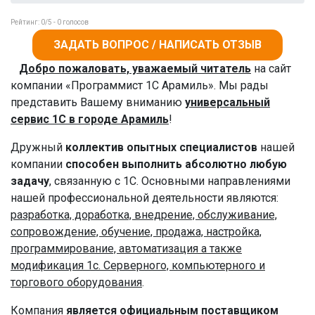
Рейтинг:
0
/5 -
0
голосов
ЗАДАТЬ ВОПРОС / НАПИСАТЬ ОТЗЫВ
Добро пожаловать, уважаемый читатель
на сайт
компании «Программист 1С Арамиль». Мы рады
представить Вашему вниманию
универсальный
сервис 1С в городе Арамиль
!
Дружный
коллектив опытных специалистов
нашей
компании
способен выполнить абсолютно любую
задачу
, связанную с 1С. Основными направлениями
нашей профессиональной деятельности являются:
разработка, доработка, внедрение, обслуживание,
сопровождение, обучение, продажа, настройка,
программирование, автоматизация а также
модификация 1с. Серверного, компьютерного и
торгового оборудования
.
Компания
является официальным поставщиком