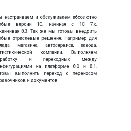
 настраиваем и обслуживаем абсолютно
юбые версии 1С, начиная с 1С 7.х,
канчивая 8.3. Так же мы готовы внедрить
бые отраслевые решения. Например для
лада, магазина, автосервиса, завода,
огистикической компании. Выполняем
оработку и переходных между
нфигурациями на платформе 8.0 и 8.1.
отовы выполнить переход с переносом
равочников и документов.