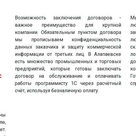
Возможность заключения договоров -
Мы
важное преимущество для крупной
л
компании. Обязательным пунктом договора
за
мы прописываем конфиденциальность
лю
данных заказчика и защиту коммерческой
ск
информации от третьих лиц. В Алапаевске
л
есть множество промышленных и торговых
д
предприятий, которые готовы заключать
ко
договор на обслуживание и оплачивать
Г
работы программисту 1С через расчётный
сп
счёт, используя безналичную оплату.
ны
ле,
ет.