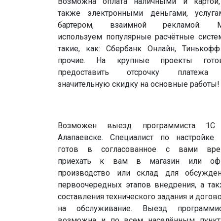
Возможна оплата наличными и картой
также электронными деньгами, услуга
бартером, взаимной рекламой. 
используем популярные расчётные сист
такие, как: Сбербанк Онлайн, Тинькоф
прочие. На крупные проекты гото
предоставить отсрочку платежа
значительную скидку на основные работы!
Возможен выезд программиста 1С
Алапаевске. Специалист по настройке
готов в согласованное с вами вре
приехать к вам в магазин или офи
производство или склад для обсужде
первоочередных этапов внедрения, а та
составления технического задания и догов
на обслуживание. Выезд программис
возможна и по всем населённым пунк