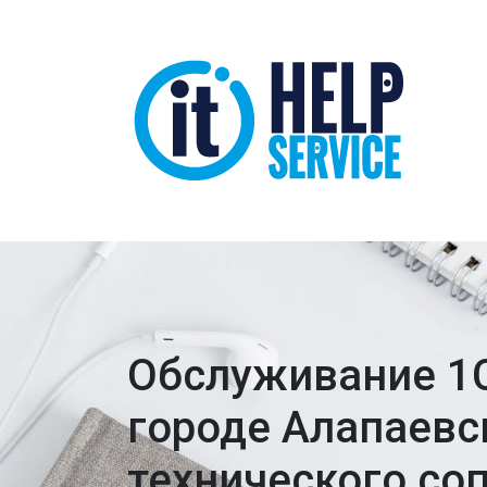
Обслуживание 1
городе Алапаевс
технического со