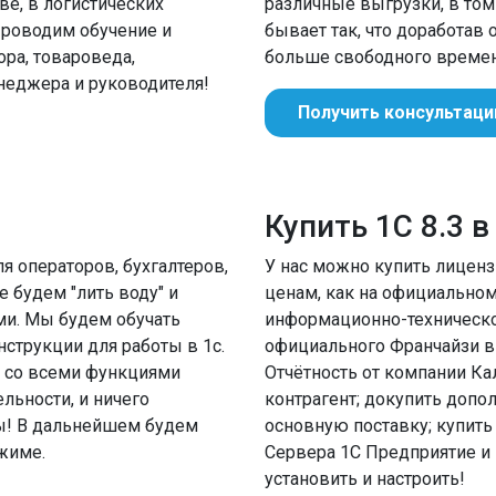
е, в логистических
различные выгрузки, в том 
Проводим обучение и
бывает так, что доработав
ора, товароведа,
больше свободного времен
енеджера и руководителя!
Получить консультац
Купить 1С 8.3 
 операторов, бухгалтеров,
У нас можно купить лицен
 будем "лить воду" и
ценам, как на официальном
ми. Мы будем обучать
информационно-техническо
струкции для работы в 1с.
официального Франчайзи в 
ь со всеми функциями
Отчётность от компании Ка
ьности, и ничего
контрагент; докупить допо
ы! В дальнейшем будем
основную поставку; купить
жиме.
Сервера 1С Предприятие и
установить и настроить!