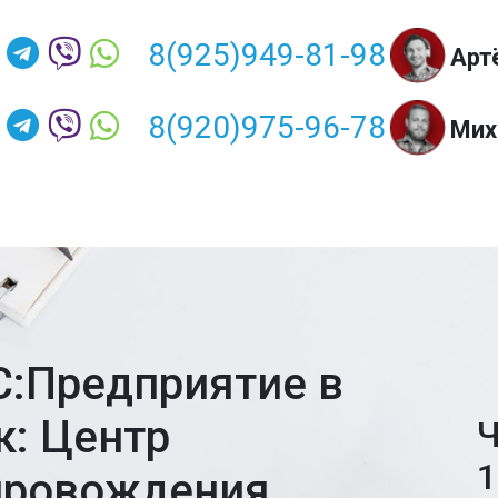
8(925)949-81-98
Арт
8(920)975-96-78
Мих
С:Предприятие в
к: Центр
Ч
1
провождения,