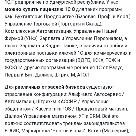
1С:Предприятие по Удмуртской республике. У нас
можно купить лицензию 1С 8
для таких программ
как: Бухгалтерия Предприятие (Базовая, Проф. и Корп.).
Управление Торговлей (Торговля и Склад),
Комплексная Автоматизация, Управление Нашей
Фирмой (УНФ), Зарплата и Управление Персоналом, а
также Зарплата и Кадры. Также, в наличии: коробки и
электронные поставки ключей 1С для коммерческих и
государственных организаций (ВДГБ, ЖКХ, ТСЖ и
ЖСК). И другие программные решения 1С от Рарус,
Первый Бит, Далион, Штрих-М, АТОЛ.
Для
различных отраслей бизнеса
существуют
отраслевые конфигурации: Альф-авто Автосервис /
Автомагазин, Штрих-м КАССИР / Управление
общепитом / Кассир miniPOS / Продуктовый магазин,
Далион Управление магазином, УТ и CRM. Всё это
должно соответствовать трендам законодательства:
ЕГАИС, Маркировка "Честный знак", Ветис (Меркурий),