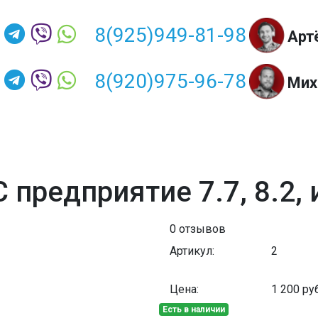
8(925)949-81-98
Арт
8(920)975-96-78
Мих
предприятие 7.7, 8.2, 
0 отзывов
Артикул:
2
Цена:
1 200
руб
Есть в наличии