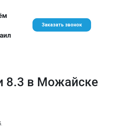
ём
Заказать звонок
аил
и 8.3 в Можайске
.