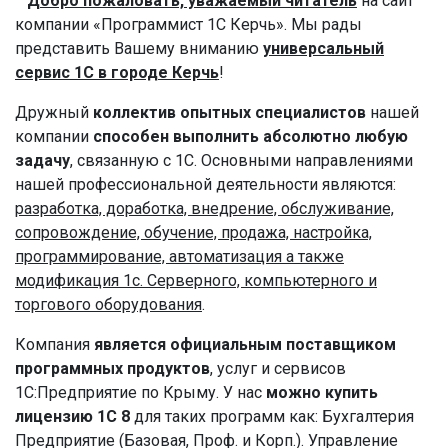
Добро пожаловать, уважаемый читатель
на сайт
компании «Программист 1С Керчь». Мы рады
представить Вашему вниманию
универсальный
сервис 1С в городе Керчь
!
Дружный
коллектив опытных специалистов
нашей
компании
способен выполнить абсолютно любую
задачу
, связанную с 1С. Основными направлениями
нашей профессиональной деятельности являются:
разработка, доработка, внедрение, обслуживание,
сопровождение, обучение, продажа, настройка,
программирование, автоматизация а также
модификация 1с. Серверного, компьютерного и
торгового оборудования
.
Компания
является официальным поставщиком
программных продуктов
, услуг и сервисов
1С:Предприятие по Крыму. У нас
можно купить
лицензию 1С 8
для таких программ как: Бухгалтерия
Предприятие (Базовая, Проф. и Корп.). Управление