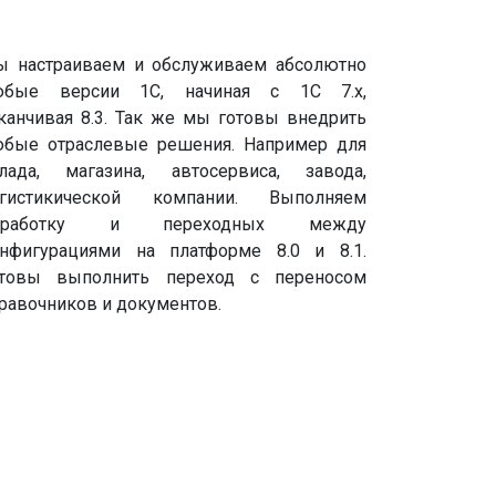
 настраиваем и обслуживаем абсолютно
юбые версии 1С, начиная с 1С 7.х,
канчивая 8.3. Так же мы готовы внедрить
бые отраслевые решения. Например для
лада, магазина, автосервиса, завода,
огистикической компании. Выполняем
оработку и переходных между
нфигурациями на платформе 8.0 и 8.1.
отовы выполнить переход с переносом
равочников и документов.