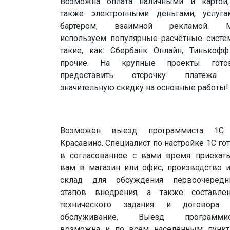
Возможна оплата наличными и картой
также электронными деньгами, услуга
бартером, взаимной рекламой. 
используем популярные расчётные сист
такие, как: Сбербанк Онлайн, Тинькоф
прочие. На крупные проекты гото
предоставить отсрочку платежа
значительную скидку на основные работы!
Возможен выезд программиста 1С
Красавино. Специалист по настройке 1С го
в согласованное с вами время приехат
вам в магазин или офис, производство 
склад для обсуждения первоочередн
этапов внедрения, а также составле
технического задания и договора 
обслуживание. Выезд программис
возможна и по всем населённым пунк