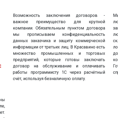
Возможность заключения договоров -
Мы
важное преимущество для крупной
л
компании. Обязательным пунктом договора
за
мы прописываем конфиденциальность
лю
данных заказчика и защиту коммерческой
ск
информации от третьих лиц. В Красавино есть
л
множество промышленных и торговых
д
предприятий, которые готовы заключать
ко
договор на обслуживание и оплачивать
Г
работы программисту 1С через расчётный
сп
счёт, используя безналичную оплату.
ны
ле,
ет.