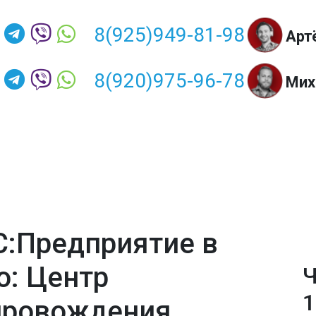
8(925)949-81-98
Арт
8(920)975-96-78
Мих
С:Предприятие в
о: Центр
Ч
1
провождения,