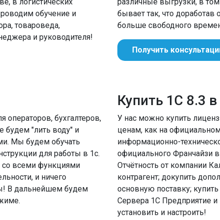
е, в логистических
различные выгрузки, в том 
Проводим обучение и
бывает так, что доработав
ора, товароведа,
больше свободного времен
енеджера и руководителя!
Получить консультац
Купить 1С 8.3 
 операторов, бухгалтеров,
У нас можно купить лицен
 будем "лить воду" и
ценам, как на официальном
ми. Мы будем обучать
информационно-техническо
струкции для работы в 1с.
официального Франчайзи в 
ь со всеми функциями
Отчётность от компании Ка
ьности, и ничего
контрагент; докупить допо
ы! В дальнейшем будем
основную поставку; купить
жиме.
Сервера 1С Предприятие и
установить и настроить!