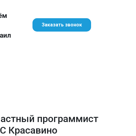
ём
Заказать звонок
аил
астный программист
С Красавино