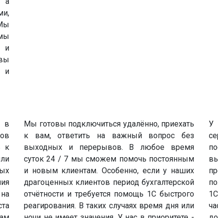
, а
ми,
Мы
емы
ф и
вы
 и
 в
Мы готовы подключиться удалённо, приехать
У 
тов
к вам, ответить на важный вопрос без
с
ь к
выходных и перерывов. В любое время
по
или
суток 24 / 7 мы сможем помочь постоянным
вы
ых
и новым клиентам. Особенно, если у наших
п
ния
драгоценных клиентов период бухгалтерской
по
на
отчётности и требуется помощь 1С быстрого
1С
та
реагирования. В таких случаях время дня или
ча
там
ночи не имеет значения. У нас в приоритете -
д