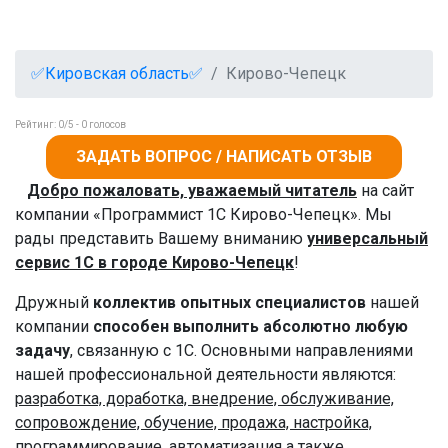
✅Кировская область✅
Кирово-Чепецк
Рейтинг:
0
/5 -
0
голосов
ЗАДАТЬ ВОПРОС / НАПИСАТЬ ОТЗЫВ
Добро пожаловать, уважаемый читатель
на сайт
компании «Программист 1С Кирово-Чепецк». Мы
рады представить Вашему вниманию
универсальный
сервис 1С в городе Кирово-Чепецк
!
Дружный
коллектив опытных специалистов
нашей
компании
способен выполнить абсолютно любую
задачу
, связанную с 1С. Основными направлениями
нашей профессиональной деятельности являются:
разработка, доработка, внедрение, обслуживание,
сопровождение, обучение, продажа, настройка,
программирование, автоматизация а также