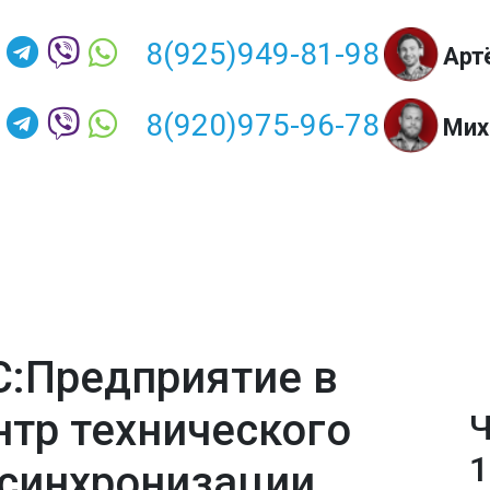
8(925)949-81-98
Арт
8(920)975-96-78
Мих
С:Предприятие в
нтр технического
Ч
1
синхронизации,