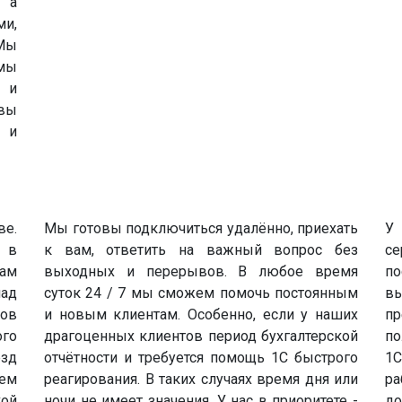
, а
ми,
Мы
емы
ф и
вы
 и
ве.
Мы готовы подключиться удалённо, приехать
У 
 в
к вам, ответить на важный вопрос без
с
вам
выходных и перерывов. В любое время
по
лад
суток 24 / 7 мы сможем помочь постоянным
вы
ов
и новым клиентам. Особенно, если у наших
п
ого
драгоценных клиентов период бухгалтерской
по
езд
отчётности и требуется помощь 1С быстрого
1С
ем
реагирования. В таких случаях время дня или
р
ой
ночи не имеет значения. У нас в приоритете -
д