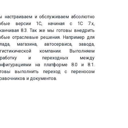
 настраиваем и обслуживаем абсолютно
юбые версии 1С, начиная с 1С 7.х,
канчивая 8.3. Так же мы готовы внедрить
бые отраслевые решения. Например для
лада, магазина, автосервиса, завода,
огистикической компании. Выполняем
оработку и переходных между
нфигурациями на платформе 8.0 и 8.1.
отовы выполнить переход с переносом
равочников и документов.