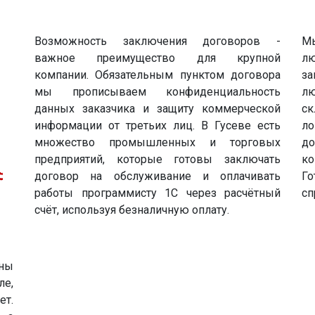
Возможность заключения договоров -
Мы
важное преимущество для крупной
л
компании. Обязательным пунктом договора
за
мы прописываем конфиденциальность
лю
данных заказчика и защиту коммерческой
ск
информации от третьих лиц. В Гусеве есть
л
множество промышленных и торговых
д
предприятий, которые готовы заключать
ко
договор на обслуживание и оплачивать
Г
работы программисту 1С через расчётный
сп
счёт, используя безналичную оплату.
ны
ле,
ет.