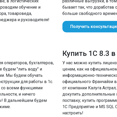
е, в логистических
различные выгрузки, в том 
Проводим обучение и
бывает так, что доработав
ора, товароведа,
больше свободного времен
енеджера и руководителя!
Получить консультац
Купить 1С 8.3 в
 операторов, бухгалтеров,
У нас можно купить лицен
 будем "лить воду" и
ценам, как на официальном
ми. Мы будем обучать
информационно-техническо
струкции для работы в 1с.
официального Франчайзи в 
ь со всеми функциями
от компании Калуга Астрал;
ьности, и ничего
докупить дополнительные 
ы! В дальнейшем будем
поставку; купить программн
жиме.
1С Предприятие и MS SQL С
настроить!