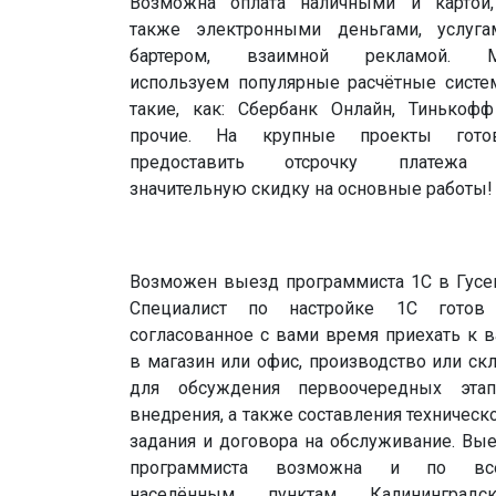
Возможна оплата наличными и картой
также электронными деньгами, услуга
бартером, взаимной рекламой. 
используем популярные расчётные сист
такие, как: Сбербанк Онлайн, Тинькоф
прочие. На крупные проекты гото
предоставить отсрочку платежа
значительную скидку на основные работы!
Возможен выезд программиста 1С в Гусе
Специалист по настройке 1С готов
согласованное с вами время приехать к 
в магазин или офис, производство или ск
для обсуждения первоочередных этап
внедрения, а также составления техническ
задания и договора на обслуживание. Вы
программиста возможна и по вс
населённым пунктам Калининградск