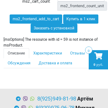
ms2_cart_count:
ms2_frontend_count_unit
ms2_frontend_add_to_cart
Купить в 1 клик
Заказать с установкой
[msOptions] The resource with id = 59 is not instance of
msProduct.
0
Описание
Характеристики
Отзывы
Обсуждения
Доставка и оплата
0
руб.
8(925)949-81-98
Артём
8(920)975-96-78
Михаил